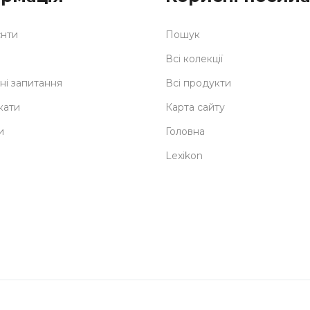
єнти
Пошук
Всі колекції
і запитання
Всі продукти
кати
Карта сайту
и
Головна
Lexikon
Delivery
S