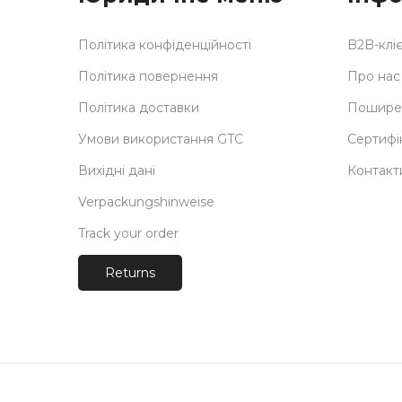
Політика конфіденційності
B2B-клі
Політика повернення
Про нас
Політика доставки
Поширен
Умови використання GTC
Сертифі
Вихідні дані
Контакт
Verpackungshinweise
Track your order
Returns
Payments