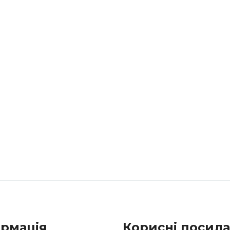
ормація
Корисні посил