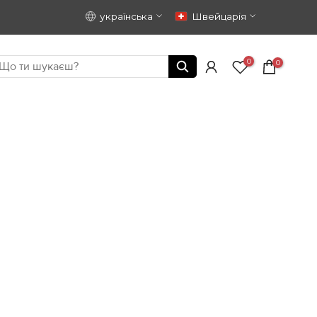
українська
Швейцарія
0
0