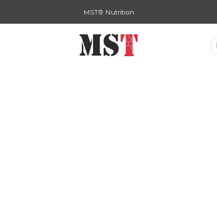
MST
®
Nutrition