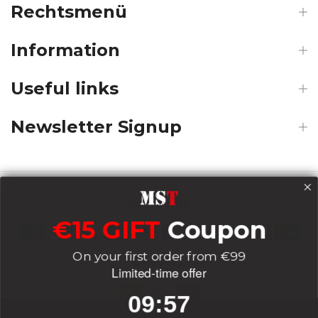
Rechtsmenü
Information
Useful links
Newsletter Signup
Payments
€15 GIFT
Coupon
On your first order from €99
Delivery
Limited-time offer
9
:
Countdown ends in:
56
09
:
56