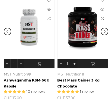
MST Nutrition®
MST Nutrition®
Ashwagandha KSM‑66®
Best Mass Gainer 3 Kg
Kapsle
Chocolate
10 reviews
1 review
CHF 13.00
CHF 57.00