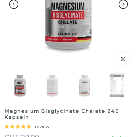
klicken um
Magnesium Bisglycinate Chelate 240
Kapseln
1 review