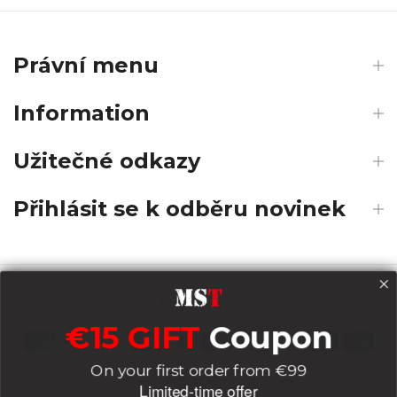
Právní menu
Information
Užitečné odkazy
Přihlásit se k odběru novinek
Payments
€15 GIFT
Coupon
On your first order from €99
Delivery
Limited-time offer