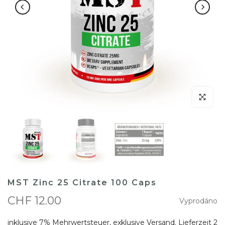
klicken um
MST Zinc 25 Citrate 100 Caps
CHF 12.00
Vyprodáno
inklusive 7% Mehrwertsteuer, exklusive
Versand
. Lieferzeit 2