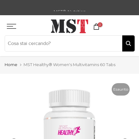
Zum
MST
®
Nutrition
Inhalt
springen
0
Home
MST Healthy® Women's Multivitamins 60 Tabs
Esaurito