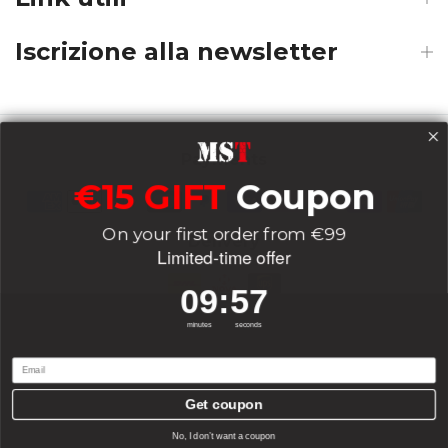
Iscrizione alla newsletter
Payments
€15 GIFT
Coupon
On your first order from €99
Delivery
Limited-time offer
9
:
Countdown ends in:
56
09
:
56
Socials
minutes
seconds
Email
Get coupon
0
0
No, I don’t want a coupon