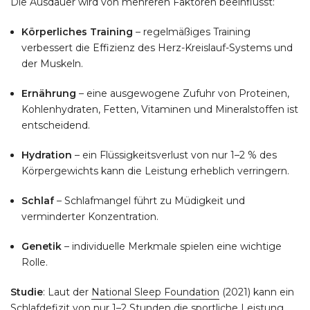
Die Ausdauer wird von mehreren Faktoren beeinflusst:
Körperliches Training
– regelmäßiges Training
verbessert die Effizienz des Herz-Kreislauf-Systems und
der Muskeln.
Ernährung
– eine ausgewogene Zufuhr von Proteinen,
Kohlenhydraten, Fetten, Vitaminen und Mineralstoffen ist
entscheidend.
Hydration
– ein Flüssigkeitsverlust von nur 1–2 % des
Körpergewichts kann die Leistung erheblich verringern.
Schlaf
– Schlafmangel führt zu Müdigkeit und
verminderter Konzentration.
Genetik
– individuelle Merkmale spielen eine wichtige
Rolle.
Studie
: Laut der
National Sleep Foundation
(2021) kann ein
Schlafdefizit von nur 1–2 Stunden die sportliche Leistung